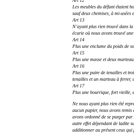
Art 12
Les meubles du défunt étaient hor
sauf deux chemises, à mi-usées 
Art 13
N’ayant plus rien trouvé dans l
écurie où nous avons trouvé une 
Art 14
Plus une enclume du poids de soi
Art 15
Plus une masse et deux marteaux
Art 16
Plus une paire de tenailles et tr
tenailles et un marteau à ferrer, 
Art 17
Plus une bourrique, fort vieille, 
Ne nous ayant plus rien été repr
aucun papier, nous avons remis en
avons ordonné de se purger par 
autre effet dépendant de ladite su
additionner au présent ceux qui 