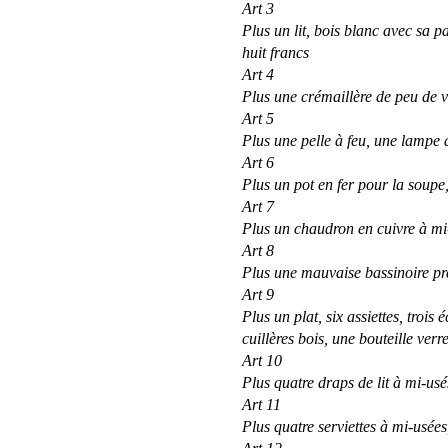
Art 3
Plus un lit, bois blanc avec sa pa
huit francs
Art 4
Plus une crémaillère de peu de v
Art 5
Plus une pelle à feu, une lampe d
Art 6
Plus un pot en fer pour la soupe
Art 7
Plus un chaudron en cuivre à mi-
Art 8
Plus une mauvaise bassinoire pr
Art 9
Plus un plat, six assiettes, trois 
cuillères bois, une bouteille verr
Art 10
Plus quatre draps de lit à mi-usé
Art 11
Plus quatre serviettes à mi-usées