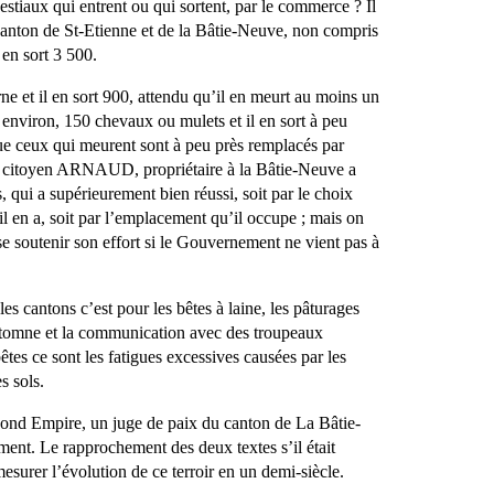
stiaux qui entrent ou qui sortent, par le commerce ? Il
 canton de St-Etienne et de la Bâtie-Neuve, non compris
 en sort 3 500.
rne et il en sort 900, attendu qu’il en meurt au moins un
 environ, 150 chevaux ou mulets et il en sort à peu
e ceux qui meurent sont à peu près remplacés par
e citoyen ARNAUD, propriétaire à la Bâtie-Neuve a
, qui a supérieurement bien réussi, soit par le choix
’il en a, soit par l’emplacement qu’il occupe ; mais on
sse soutenir son effort si le Gouvernement ne vient pas à
es cantons c’est pour les bêtes à laine, les pâturages
utomne et la communication avec des troupeaux
êtes ce sont les fatigues excessives causées par les
s sols.
cond Empire, un juge de paix du canton de La Bâtie-
ent. Le rapprochement des deux textes s’il était
mesurer l’évolution de ce terroir en un demi-siècle.