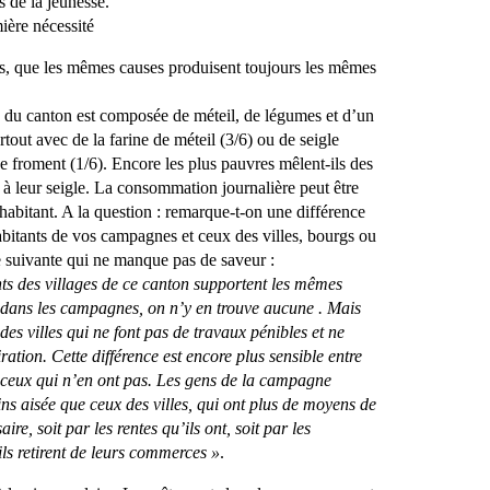
s de la jeunesse.
ière nécessité
us, que les mêmes causes produisent toujours les mêmes
s du canton est composée de méteil, de légumes et d’un
urtout avec de la farine de méteil (3/6) ou de seigle
 de froment (1/6). Encore les plus pauvres mêlent-ils des
 à leur seigle. La consommation journalière peut être
habitant. A la question : remarque-t-on une différence
habitants de vos campagnes et ceux des villes, bourgs ou
nse suivante qui ne manque pas de saveur :
nts des villages de ce canton supportent les mêmes
s dans les campagnes, on n’y en trouve aucune . Mais
 des villes qui ne font pas de travaux pénibles et ne
ration. Cette différence est encore plus sensible entre
t ceux qui n’en ont pas. Les gens de la campagne
ns aisée que ceux des villes, qui ont plus de moyens de
ire, soit par les rentes qu’ils ont, soit par les
ils retirent de leurs commerces »
.