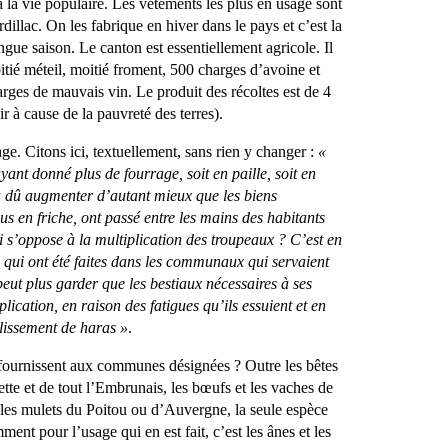
à la vie populaire. Les vêtements les plus en usage sont
dillac. On les fabrique en hiver dans le pays et c’est la
ngue saison. Le canton est essentiellement agricole. Il
itié méteil, moitié froment, 500 charges d’avoine et
ges de mauvais vin. Le produit des récoltes est de 4
r à cause de la pauvreté des terres).
age. Citons ici, textuellement, sans rien y changer :
«
yant donné plus de fourrage, soit en paille, soit en
 a dû augmenter d’autant mieux que les biens
us en friche, ont passé entre les mains des habitants
i s’oppose à la multiplication des troupeaux ? C’est en
 qui ont été faites dans les communaux qui servaient
eut plus garder que les bestiaux nécessaires à ses
lication, en raison des fatigues qu’ils essuient et en
blissement de haras »
.
 fournissent aux communes désignées ? Outre les bêtes
ette et de tout l’Embrunais, les bœufs et les vaches de
, les mulets du Poitou ou d’Auvergne, la seule espèce
ment pour l’usage qui en est fait, c’est les ânes et les