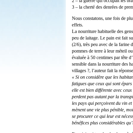
2 – la guerre qui occupait les bra
3 – la cherté des denrées de prem
Nous constatons, une fois de pl
effets.
La nourriture habituelle des gen
peu de laitage. Le pain est fait s
(2/6), très peu avec de la farine
pommes de terre à leur méteil ou
évaluée à 50 centimes par tête d’
sensible dans la nourriture des 
villages ?, l’auteur fait la répo
« Si on considère que les habita
fatigues que ceux qui sont épar
elle est bien différente avec ceux
perdent pas autant par la transpi
les pays qui perçoivent du vin e
mènent une vie plus pénible, moi
se procurer ce qui leur est nécessa
bénéfices plus considérables qu’