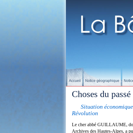
Accueil
Notice géographique
Notic
Choses du passé
Situation économique
Révolution
Le cher abbé GUILLAUME, dont o
Archives des Hautes-Alpes, a pub