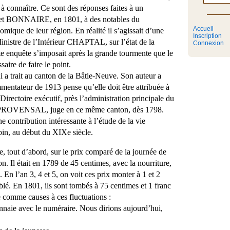
à connaître. Ce sont des réponses faites à un
éfet BONNAIRE, en 1801, à des notables du
Accueil
omique de leur région. En réalité il s’agissait d’une
Inscription
inistre de l’Intérieur CHAPTAL, sur l’état de la
Connexion
te enquête s’imposait après la grande tourmente que le
ssaire de faire le point.
ui a trait au canton de la Bâtie-Neuve. Son auteur a
mentateur de 1913 pense qu’elle doit être attribuée à
ectoire exécutif, près l’administration principale du
à PROVENSAL, juge en ce même canton, dès 1798.
 contribution intéressante à l’étude de la vie
in, au début du XIXe siècle.
e, tout d’abord, sur le prix comparé de la journée de
on. Il était en 1789 de 45 centimes, avec la nourriture,
 En l’an 3, 4 et 5, on voit ces prix monter à 1 et 2
blé. En 1801, ils sont tombés à 75 centimes et 1 franc
 comme causes à ces fluctuations :
nnaie avec le numéraire. Nous dirions aujourd’hui,