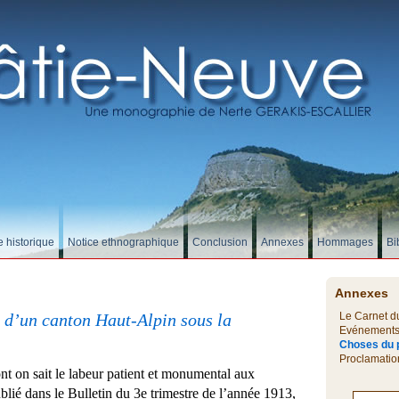
e historique
Notice ethnographique
Conclusion
Annexes
Hommages
Bi
Annexes
 d’un canton Haut-Alpin sous la
Le Carnet d
Evénements 
Choses du 
Proclamatio
n sait le labeur patient et monumental aux
lié dans le Bulletin du 3e trimestre de l’année 1913,