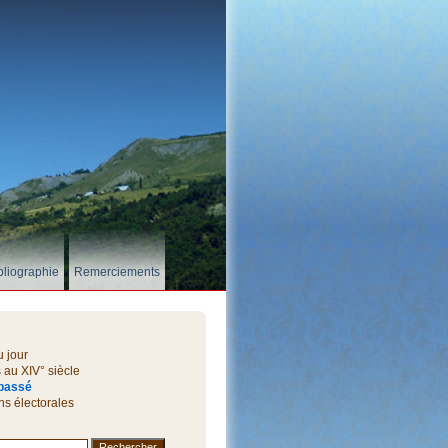
bliographie
Remerciements
u jour
au XIV° siècle
passé
ns électorales