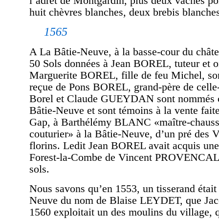
l’adret de Montgardin, plus deux vaches po
huit chèvres blanches, deux brebis blanches
1565
A La Bâtie-Neuve, à la basse-cour du châte
50 Sols données à Jean BOREL, tuteur et o
Marguerite BOREL, fille de feu Michel, so
reçue de Pons BOREL, grand-père de celle-
Borel et Claude GUEYDAN sont nommés c
Bâtie-Neuve et sont témoins à la vente fait
Gap, à Barthélémy BLANC «maître-chaussa
couturier» à la Bâtie-Neuve, d’un pré des 
florins. Ledit Jean BOREL avait acquis une 
Forest-la-Combe de Vincent PROVENCAL p
sols.
Nous savons qu’en 1553, un tisserand était 
Neuve du nom de Blaise LEYDET, que Ja
1560 exploitait un des moulins du village, 