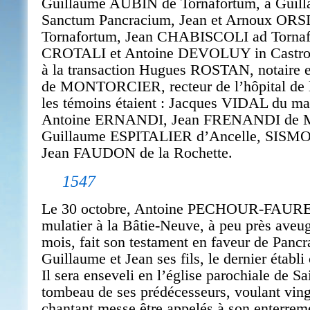
Guillaume AUBIN de Tornafortum, à Gui
Sanctum Pancracium, Jean et Arnoux ORSI
Tornafortum, Jean CHABISCOLI ad Tornaf
CROTALI et Antoine DEVOLUY in Castro. 
à la transaction Hugues ROSTAN, notaire 
de MONTORCIER, recteur de l’hôpital de l
les témoins étaient : Jacques VIDAL du ma
Antoine ERNANDI, Jean FRENANDI de Mo
Guillaume ESPITALIER d’Ancelle, SISM
Jean FAUDON de la Rochette.
1547
Le 30 octobre, Antoine PECHOUR-FAURE, 
mulatier à la Bâtie-Neuve, à peu près aveu
mois, fait son testament en faveur de Pancra
Guillaume et Jean ses fils, le dernier établi
Il sera enseveli en l’église parochiale de S
tombeau de ses prédécesseurs, voulant ving
chantant messe être appelés à son enterreme