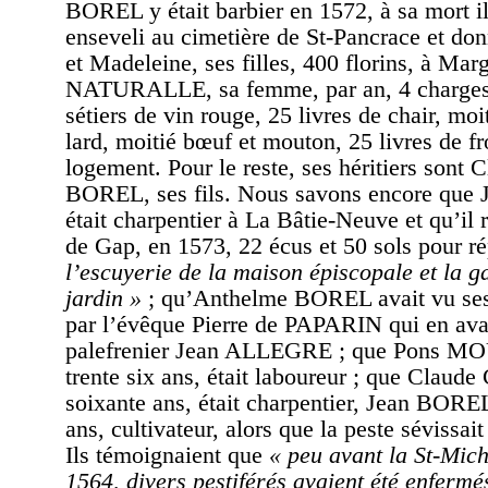
BOREL y était barbier en 1572, à sa mort i
enseveli au cimetière de St-Pancrace et don
et Madeleine, ses filles, 400 florins, à Mar
NATURALLE, sa femme, par an, 4 charges 
sétiers de vin rouge, 25 livres de chair, moi
lard, moitié bœuf et mouton, 25 livres de f
logement. Pour le reste, ses héritiers sont 
BOREL, ses fils. Nous savons encore qu
était charpentier à La Bâtie-Neuve et qu’il 
de Gap, en 1573, 22 écus et 50 sols pour r
l’escuyerie de la maison épiscopale et la g
jardin »
; qu’Anthelme BOREL avait vu ses
par l’évêque Pierre de PAPARIN qui en avai
palefrenier Jean ALLEGRE ; que Pons M
trente six ans, était laboureur ; que Cla
soixante ans, était charpentier, Jean BOREL
ans, cultivateur, alors que la peste sévissai
Ils témoignaient que
« peu avant la St-Mic
1564, divers pestiférés avaient été enfermé