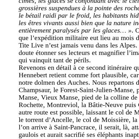
cimes, les glaces se confondant avec le cie
grossières suspendues à la pointe des roche
le bétail raidi par le froid, les habitants h
les êtres vivants aussi bien que la nature 
entièrement paralysés par les glaces… »
. 
que l’expédition militaire eut lieu au mois 
Tite Live n’est jamais venu dans les Alpes. 
doute étonner ses lecteurs et magnifier l’im
qui vainquit tant de périls.
Revenons en détail à ce second itinéraire q
Hennebert retient comme fort plausible, car
notre dolmen des Auches. Nous repartons d
Champsaur, le Forest-Saint-Julien-Manse, 
Manse, Vieux Manse, pied de la colline de 
Rochette, Montreviol, la Bâtie-Neuve puis
autre route est possible, laissant le col de
le torrent d’Ancelle, le col de Moissière, la
l’on arrive à Saint-Pancrace, il serait, là, a
gaulois et aurait sacrifié ses éléphants inap