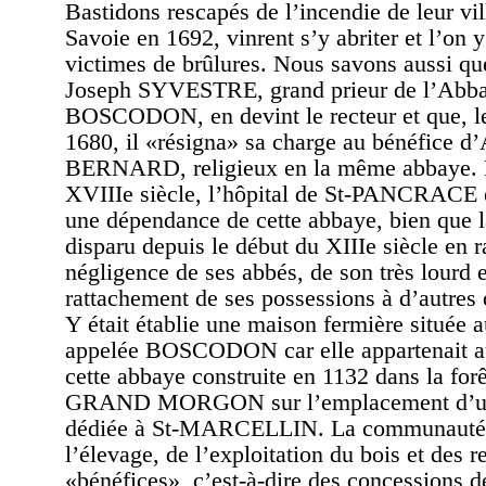
Bastidons rescapés de l’incendie de leur vi
Savoie en 1692, vinrent s’y abriter et l’on y
victimes de brûlures. Nous savons aussi que
Joseph SYVESTRE, grand prieur de l’Abb
BOSCODON, en devint le recteur et que, l
1680, il «résigna» sa charge au bénéfice d
BERNARD, religieux en la même abbaye. D
XVIIIe siècle, l’hôpital de St-PANCRACE e
une dépendance de cette abbaye, bien que l
disparu depuis le début du XIIIe siècle en r
négligence de ses abbés, de son très lourd 
rattachement de ses possessions à d’autres 
Y était établie une maison fermière située 
appelée BOSCODON car elle appartenait a
cette abbaye construite en 1132 dans la forê
GRAND MORGON sur l’emplacement d’un
dédiée à St-MARCELLIN. La communauté 
l’élevage, de l’exploitation du bois et des r
«bénéfices», c’est-à-dire des concessions d