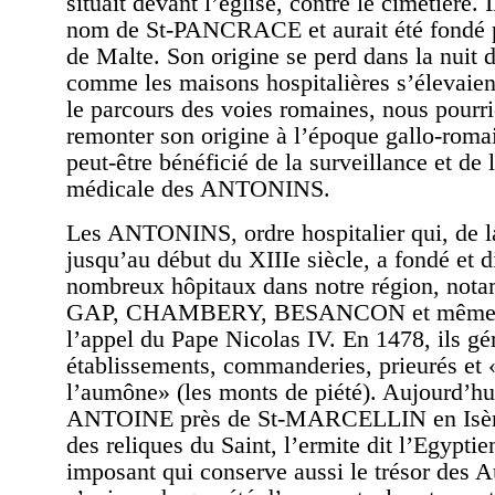
situait devant l’église, contre le cimetière. I
nom de St-PANCRACE et aurait été fondé p
de Malte. Son origine se perd dans la nuit
comme les maisons hospitalières s’élevaient
le parcours des voies romaines, nous pourr
remonter son origine à l’époque gallo-romai
peut-être bénéficié de la surveillance et de
médicale des ANTONINS.
Les ANTONINS, ordre hospitalier qui, de l
jusqu’au début du XIIIe siècle, a fondé et di
nombreux hôpitaux dans notre région, not
GAP, CHAMBERY, BESANCON et même
l’appel du Pape Nicolas IV. En 1478, ils gé
établissements, commanderies, prieurés et
l’aumône» (les monts de piété). Aujourd’hu
ANTOINE près de St-MARCELLIN en Isère 
des reliques du Saint, l’ermite dit l’Egyptie
imposant qui conserve aussi le trésor des A