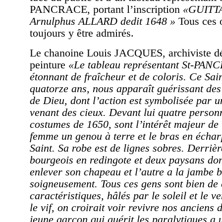
PANCRACE, portant l’inscription
«GUITTAR
Arnulphus ALLARD dedit 1648 »
Tous ces 
toujours y être admirés.
Le chanoine Louis JACQUES, archiviste déc
peinture
«Le tableau représentant St-PAN
étonnant de fraîcheur et de coloris. Ce Sai
quatorze ans, nous apparaît guérissant des
de Dieu, dont l’action est symbolisée par 
venant des cieux. Devant lui quatre perso
costumes de 1650, sont l’intérêt majeur de l
femme un genou à terre et le bras en échar
Saint. Sa robe est de lignes sobres. Derrièr
bourgeois en redingote et deux paysans don
enlever son chapeau et l’autre a la jambe 
soigneusement. Tous ces gens sont bien de 
caractéristiques, hâlés par le soleil et le ve
le vif, on croirait voir revivre nos anciens 
jeune garçon qui guérit les paralytiques a u