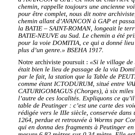
chemin, rappelle toujours une ancienne voie
pour être complet, nous dit notre archivist
chemin allant d’AVANCON à GAP et passant
la BATIE – SAINT-ROMAN, longeait le terri
BATIE-NEUVE au Sud. Le chemin a été pris
pour la voie DOMITIA, ce qui a donné lieu
plus d’un genre.» BSEHA 1917.
Notre archiviste poursuit :
«Si le village d
était bien le lieu de passage de la via Domit
par le fait, la station que la Table de PE
comme étant ICTODURUM, situé entre V
CATURIGOMAGUS (Chorges), à six miles d
l’autre de ces localités. Expliquons ce qu’i
table de Peutinger : c’est une carte des vo
rédigée vers le IIIe siècle, conservée dans
1264, perdue et retrouvée à Worms par 
qui en donna des fragments à Peutinger en
mesure 6,82 mètres sur 0,34 mètre. Elle es