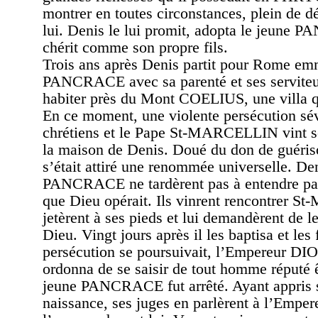
montrer en toutes circonstances, plein de 
lui. Denis le lui promit, adopta le jeune 
chérit comme son propre fils.
Trois ans après Denis partit pour Rome e
PANCRACE avec sa parenté et ses serviteur
habiter près du Mont COELIUS, une villa qu
En ce moment, une violente persécution sévi
chrétiens et le Pape St-MARCELLIN vint s
la maison de Denis. Doué du don de guériso
s’était attiré une renommée universelle. Den
PANCRACE ne tardèrent pas à entendre par
que Dieu opérait. Ils vinrent rencontrer 
jetèrent à ses pieds et lui demandèrent de le
Dieu. Vingt jours après il les baptisa et les 
persécution se poursuivait, l’Empereur 
ordonna de se saisir de tout homme réputé ê
jeune PANCRACE fut arrêté. Ayant appris s
naissance, ses juges en parlèrent à l’Emper