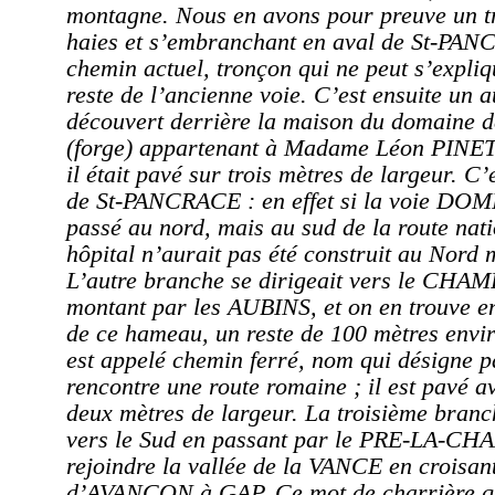
montagne. Nous en avons pour preuve un t
haies et s’embranchant en aval de St-PAN
chemin actuel, tronçon qui ne peut s’expl
reste de l’ancienne voie. C’est ensuite un 
découvert derrière la maison du domaine 
(forge) appartenant à Madame Léon PIN
il était pavé sur trois mètres de largeur. C’e
de St-PANCRACE : en effet si la voie DOMI
passé au nord, mais au sud de la route nati
hôpital n’aurait pas été construit au Nord 
L’autre branche se dirigeait vers le CH
montant par les AUBINS, et on en trouve e
de ce hameau, un reste de 100 mètres envir
est appelé chemin ferré, nom qui désigne p
rencontre une route romaine ; il est pavé a
deux mètres de largeur. La troisième branc
vers le Sud en passant par le PRE-LA-CHA
rejoindre la vallée de la VANCE en croisan
d’AVANCON à GAP. Ce mot de charrière qui