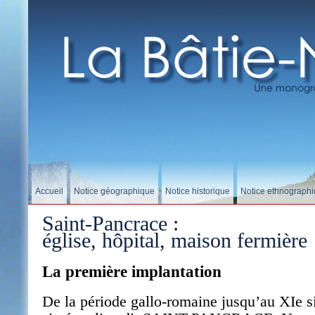
Accueil
Notice géographique
Notice historique
Notice ethnograph
Saint-Pancrace :
église, hôpital, maison fermière
La première implantation
De la période gallo-romaine jusqu’au XIe siè