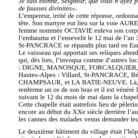
Je suis étonné, Seigneur, que vous n’ayez 
de fausses divinités»
.
L’empereur, irrité de cette réponse, ordonna
tête. Son martyre eut lieu sur la voie AU
femme nommée OCTAVIE enleva son corps 
l’embauma et l’ensevelit le 12 mai de l’an 
St-PANCRACE se répandit plus tard en Eur
Le vaisseau qui apportait ses reliques a
qui, dès lors, l’invoqua comme d’autres loc
: DIGNE, MANOSQUE, FORCALQUIER, pu
Hautes-Alpes : Villard, St-PANCRACE, Bé
CHAMPSAUR, et LA BATIE-NEUVE. Là, u
renferme un os de son bras et il est vénéré
suivant le 12 du mois de mai dans la chapel
Cette chapelle était autrefois lieu de pèleri
encore au début du XXe siècle derrière l’aut
les cannes des malades venus demander leu
Le deuxième bâtiment du village était l’hôpi