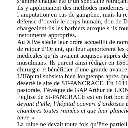
s’anime chaque été d’un spectacle retraçant
Ils y appliquaient des méthodes modernes
l’amputation en cas de gangrène, mais la rel
défense d’ouvrir le corps humain, don de Di
chargeaient-ils les barbiers auxquels ils fou
instruments appropriés.
Au XIVe siècle leur ordre accueillit de no
de retour d’Orient, qui leur apportèrent les
médicales qu’ils avaient acquises auprès de
musulmans. Ils purent ainsi rédiger en 156
chirurgie et bénéficier d’une grande avance
L’Hôpital subsista bien longtemps après que 
déserté le site de ST-PANCRACE. En 1641, 
pastorale, l’évêque de GAP Arthur de LIO
l’église de St-PANCRACE est en fort bon 
devant d’elle, l’hôpital couvert d’ardoises 
chambres toutes ruinées et que leur planch
terre »
.
La ruine ne devait toute fois qu’être partiell