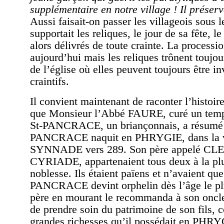
supplémentaire en notre village ! Il préser
Aussi faisait-on passer les villageois sous 
supportait les reliques, le jour de sa fête, le
alors délivrés de toute crainte. La processio
aujourd’hui mais les reliques trônent toujo
de l’église où elles peuvent toujours être i
craintifs.
Il convient maintenant de raconter l’hist
que Monsieur l’Abbé FAURE, curé un te
St-PANCRACE, un briançonnais, a résumé 
PANCRACE naquit en PHRYGIE, dans la v
SYNNADE vers 289. Son père appelé CLE
CYRIADE, appartenaient tous deux à la plus
noblesse. Ils étaient païens et n’avaient que
PANCRACE devint orphelin dès l’âge le pl
père en mourant le recommanda à son oncle
de prendre soin du patrimoine de son fils,
grandes richesses qu’il possédait en PHRY